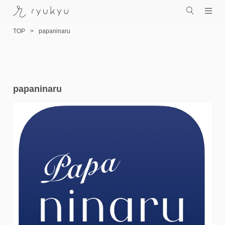
TOP
papaninaru
コ
papaninaru
ン
テ
ン
ツ
へ
ス
キ
ッ
プ