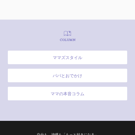
COLUMN
ママズスタイル
パパとおでかけ
ママの本音コラム
自分も、沖縄も「もっと好きになる」