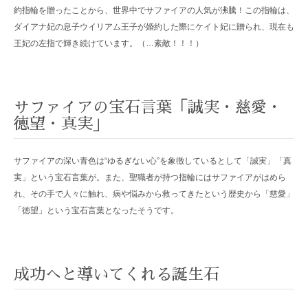
約指輪を贈ったことから、世界中でサファイアの人気が沸騰！この指輪は、
ダイアナ妃の息子ウイリアム王子が婚約した際にケイト妃に贈られ、現在も
王妃の左指で輝き続けています。（…素敵！！！）
サファイアの宝石言葉「誠実・慈愛・
徳望・真実」
サファイアの深い青色は“ゆるぎない心”を象徴しているとして「誠実」「真
実」という宝石言葉が。また、聖職者が持つ指輪にはサファイアがはめら
れ、その手で人々に触れ、病や悩みから救ってきたという歴史から「慈愛」
「徳望」という宝石言葉となったそうです。
成功へと導いてくれる誕生石