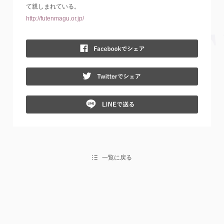
て親しまれている。
http://futenmagu.or.jp/
Fac
Twit
Lin
一覧に戻る