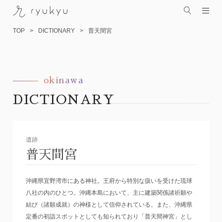
TOP
DICTIONARY
普天間宮
okinawa
コ
ン
DICTIONARY
テ
ン
ツ
へ
遺跡
ス
普天間宮
キ
ッ
沖縄県宜野湾市にある神社。王府から特別な扱いを受けた琉球
プ
八社の内のひとつ。沖縄本島において、主に建築関係諸祈願や
結び（諸願成就）の神様として信仰されている。また、沖縄県
定番の初詣スポットとしても知られており「普天間神宮」とし