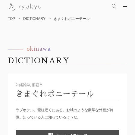
TOP
DICTIONARY
きまぐれポニーテール
okinawa
コ
ン
DICTIONARY
テ
ン
ツ
へ
沖縄雑学
, 那覇市
ス
きまぐれポニーテール
キ
ッ
ラブホテル。龍柱近くにある。お城のような豪華な外観が特
プ
徴。知っている人は知っているようだ。
Fac