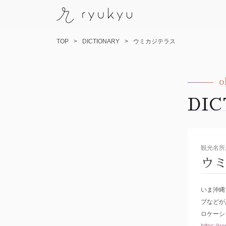
TOP
DICTIONARY
ウミカジテラス
o
コ
ン
DI
テ
ン
ツ
へ
観光名所
ス
ウ
キ
ッ
いま沖縄
プ
プなどが
ロケーシ