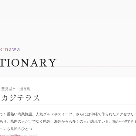
kinawa
CTIONARY
, 豊見城市・瀬長島
ミカジテラス
で１番熱い商業施設。人気グルメやスイーツ、さらには沖縄で作られたアクセサリ
あり、県内の人だけでなく県外、海外からも多くの人が訪れている。海が一望でき
ョンも見所のひとつ！