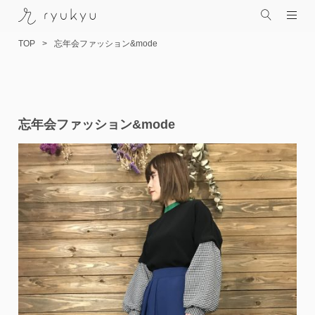
TOP
忘年会ファッション&mode
コ
忘年会ファッション&mode
ン
テ
ン
ツ
へ
ス
キ
ッ
プ