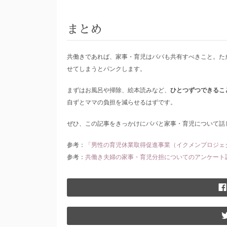
まとめ
共働きであれば、家事・育児はパパも共有すべきこと。た
せてしまうとパンクします。
まずはお風呂や掃除、絵本読みなど、
ひとつずつできるこ
自ずとママの負担を減らせるはずです。
ぜひ、この記事をきっかけにパパと家事・育児について話
参考：
「男性の育児休業取得促進事業（イクメンプロジェ
参考：
共働き夫婦の家事・育児分担についてのアンケート