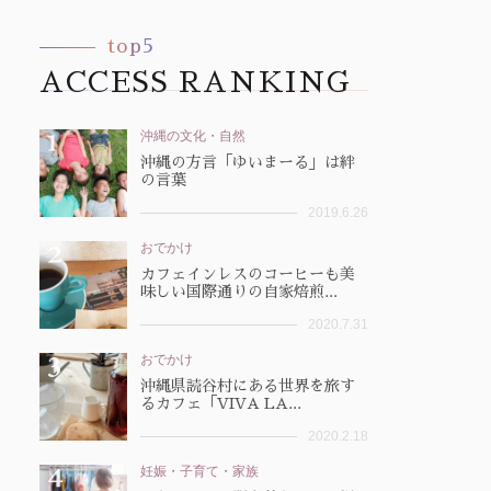
top5
ACCESS RANKING
沖縄の文化・自然
沖縄の方言「ゆいまーる」は絆
の言葉
2019.6.26
おでかけ
カフェインレスのコーヒーも美
味しい国際通りの自家焙煎...
2020.7.31
おでかけ
沖縄県読谷村にある世界を旅す
るカフェ「VIVA LA...
2020.2.18
妊娠・子育て・家族