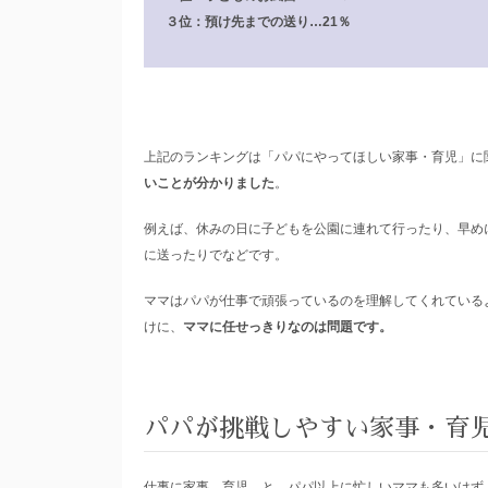
３位：預け先までの送り…21％
上記のランキングは「パパにやってほしい家事・育児」に
いことが分かりました
。
例えば、休みの日に子どもを公園に連れて行ったり、早め
に送ったりでなどです。
ママはパパが仕事で頑張っているのを理解してくれている
けに、
ママに任せっきりなのは問題です。
パパが挑戦しやすい家事・育
仕事に家事、育児…と、パパ以上に忙しいママも多いはず