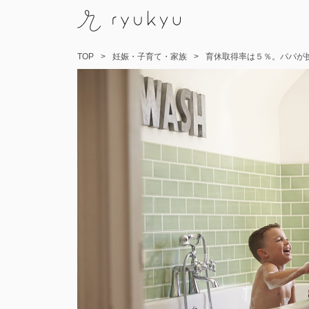
TOP
妊娠・子育て・家族
育休取得率は５％。パパが
コ
ン
テ
ン
ツ
へ
ス
キ
ッ
プ