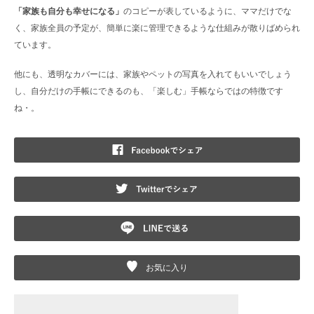
「家族も自分も幸せになる」
のコピーが表しているように、ママだけでな
く、家族全員の予定が、簡単に楽に管理できるような仕組みが散りばめられ
ています。
他にも、透明なカバーには、家族やペットの写真を入れてもいいでしょう
し、自分だけの手帳にできるのも、「楽しむ」手帳ならではの特徴です
ね・。
F
T
L
お気に入り