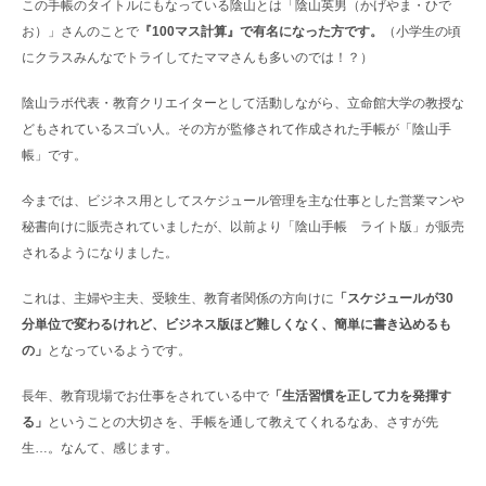
この手帳のタイトルにもなっている陰山とは「陰山英男（かげやま・ひで
お）」さんのことで
『100マス計算』で有名になった方です。
（小学生の頃
にクラスみんなでトライしてたママさんも多いのでは！？）
陰山ラボ代表・教育クリエイターとして活動しながら、立命館大学の教授な
どもされているスゴい人。その方が監修されて作成された手帳が「陰山手
帳」です。
今までは、ビジネス用としてスケジュール管理を主な仕事とした営業マンや
秘書向けに販売されていましたが、以前より「陰山手帳 ライト版」が販売
されるようになりました。
これは、主婦や主夫、受験生、教育者関係の方向けに
「スケジュールが30
分単位で変わるけれど、ビジネス版ほど難しくなく、簡単に書き込めるも
の」
となっているようです。
長年、教育現場でお仕事をされている中で
「生活習慣を正して力を発揮す
る」
ということの大切さを、手帳を通して教えてくれるなあ、さすが先
生…。なんて、感じます。