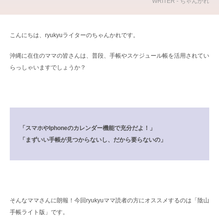
WRITER - ちゃんかれ
こんにちは、ryukyuライターのちゃんかれです。
沖縄に在住のママの皆さんは、普段、手帳やスケジュール帳を活用されてい
らっしゃいますでしょうか？
「スマホやIphoneのカレンダー機能で充分だよ！」
「まずいい手帳が見つからないし、だから要らないの」
そんなママさんに朗報！今回ryukyuママ読者の方にオススメするのは「陰山
手帳ライト版」です。