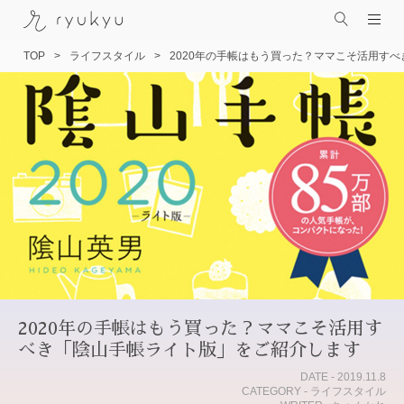
TOP
ライフスタイル
2020年の手帳はもう買った？ママこそ活用す
コ
ン
テ
ン
ツ
へ
ス
キ
ッ
プ
2020年の手帳はもう買った？ママこそ活用す
べき「陰山手帳ライト版」をご紹介します
DATE - 2019.11.8
CATEGORY - ライフスタイル