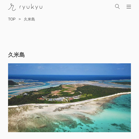
TOP
久米島
コ
久米島
ン
テ
ン
ツ
へ
ス
キ
ッ
プ