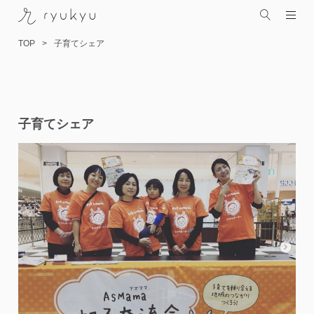
TOP
子育てシェア
コ
子育てシェア
ン
テ
ン
ツ
へ
ス
キ
ッ
プ