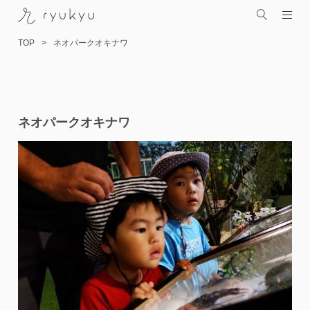
TOP
ネオパークオキナワ
コ
ネオパークオキナワ
ン
テ
ン
ツ
へ
ス
キ
ッ
プ