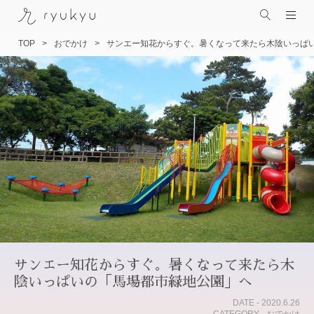
TOP
おでかけ
サンエー知花からすぐ。暑くなって来たら木陰いっぱ
コ
ン
テ
ン
ツ
へ
ス
キ
ッ
プ
サンエー知花からすぐ。暑くなって来たら木
陰いっぱいの「馬場都市緑地公園」へ
DATE - 2020.6.26