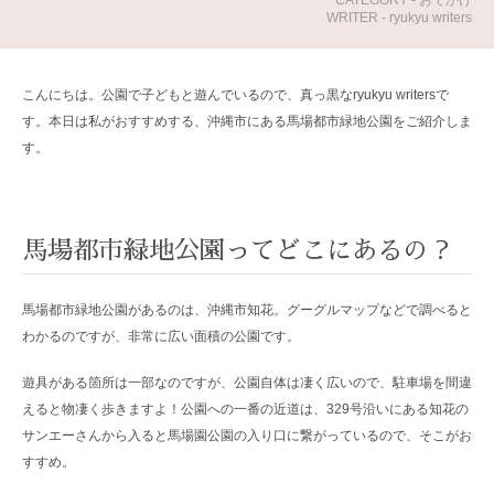
CATEGORY - おでかけ
WRITER - ryukyu writers
こんにちは。公園で子どもと遊んでいるので、真っ黒なryukyu writersで
す。本日は私がおすすめする、沖縄市にある馬場都市緑地公園をご紹介しま
す。
馬場都市緑地公園ってどこにあるの？
馬場都市緑地公園があるのは、沖縄市知花。グーグルマップなどで調べると
わかるのですが、非常に広い面積の公園です。
遊具がある箇所は一部なのですが、公園自体は凄く広いので、駐車場を間違
えると物凄く歩きますよ！公園への一番の近道は、329号沿いにある知花の
サンエーさんから入ると馬場園公園の入り口に繋がっているので、そこがお
すすめ。