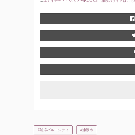
→
ユナイテッド・シネマPARCO CITY浦添のサイトはこ
#浦添パルコシティ
#浦添市