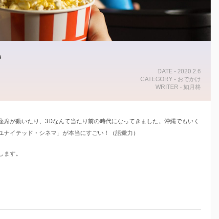
い
DATE - 2020.2.6
CATEGORY - おでかけ
WRITER - 如月柊
座席が動いたり、3Dなんて当たり前の時代になってきました。沖縄でもいく
ユナイテッド・シネマ」が本当にすごい！（語彙力）
します。