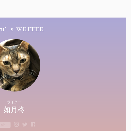
yu’s WRITER
ライター
如月柊