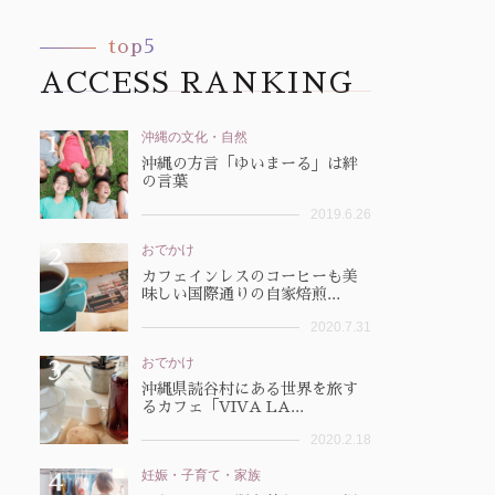
top5
ACCESS RANKING
沖縄の文化・自然
沖縄の方言「ゆいまーる」は絆
の言葉
2019.6.26
おでかけ
カフェインレスのコーヒーも美
味しい国際通りの自家焙煎...
2020.7.31
おでかけ
沖縄県読谷村にある世界を旅す
るカフェ「VIVA LA...
2020.2.18
妊娠・子育て・家族