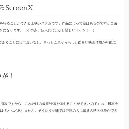
creenX
の視界を得ることができる上映システムです。作品によって差はあるのですが全編
ーンになります。（その点、個人的には少し惜しいポイント…）
方式であることには間違いなし。きっとこれからもっと面白い映画体験が可能に
のが！
ITY 浦添ですから、これだけの最新設備を備えることができたのですね。日本全
う映画館はほとんどありません。そういう意味では沖縄の人は最新の映画体験ができ