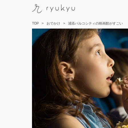
TOP
おでかけ
浦添パルコシティの映画館がすごい
コ
ン
テ
ン
ツ
へ
ス
キ
ッ
プ