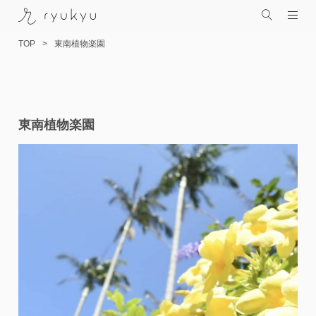
TOP
東南植物楽園
コ
東南植物楽園
ン
テ
ン
ツ
へ
ス
キ
ッ
プ