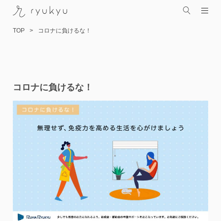
TOP
コロナに負けるな！
コ
コロナに負けるな！
ン
テ
ン
ツ
へ
ス
キ
ッ
プ