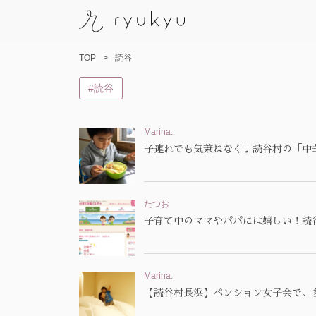
TOP
読谷
コ
#読谷
ン
テ
ン
Marina.
ツ
子連れでも気兼ねなく♩読谷村の「中
へ
ス
キ
たつお
ッ
子育て中のママやパパには嬉しい！読
プ
Marina.
【読谷村長浜】ペンション女子会で、