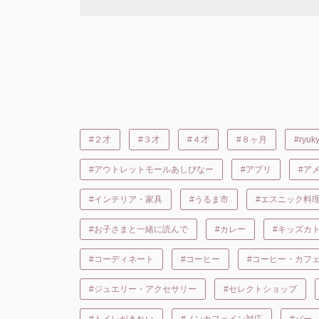
#２才
#３才
#４才
#８ヶ月
#ry
#アウトレットモールあしびなー
#アプリ
#ア
#インテリア・家具
#うるま市
#エスニック料
#お子さまと一緒に読んで
#カレー
#キッズカ
#コーディネート
#コーヒー
#コーヒー・カフ
#ジュエリー・アクセサリー
#セレクトショップ
#トイレがきれい
#ノンカフェイン対応
#バー