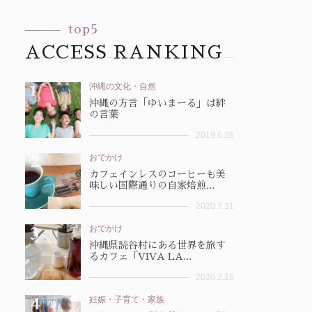
top5
ACCESS RANKING
沖縄の文化・自然
沖縄の方言「ゆいまーる」は絆
の言葉
2019.6.26
おでかけ
カフェインレスのコーヒーも美
味しい国際通りの自家焙煎...
2020.7.31
おでかけ
沖縄県読谷村にある世界を旅す
るカフェ「VIVA LA...
2020.2.18
妊娠・子育て・家族