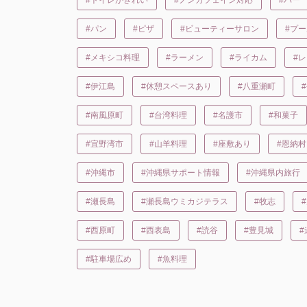
#パン
#ピザ
#ビューティーサロン
#プ
#メキシコ料理
#ラーメン
#ライカム
#
#伊江島
#休憩スペースあり
#八重瀬町
#南風原町
#台湾料理
#名護市
#和菓子
#宜野湾市
#山羊料理
#座敷あり
#恩納村
#沖縄市
#沖縄県サポート情報
#沖縄県内旅行
#瀬長島
#瀬長島ウミカジテラス
#牧志
#西原町
#西表島
#読谷
#豊見城
#
#駐車場広め
#魚料理