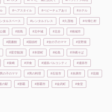
ール
#ヘアスタイル
#ベビーチェアあり
#ホテル
レンタルスペース
#レンタルドレス
#久茂地
#今帰仁村
#公園
#前島
#北中城
#北谷
#南城市
#図書館
#国頭村
#女の子のママ
#宜野座
#星空観測
#本部町
#松島
#沖縄そば
#泉崎
#洋食
#浦添パルコシティ
#浦添市
#男の子のママ
#男の料理
#石垣市
#糸満市
#花畑
道の駅
#那覇
#那覇市
#金武町
#食堂