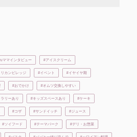
ukyuママインタビュー
#アイスクリーム
メリカンビレッジ
#イベント
#イヤイヤ期
理
#おでかけ
#オムツ交換しやすい
トラリーあり
#キッズスペースあり
#ケーキ
ェ
#コザ
#サンドイッチ
#ジュース
#ソイフード
#テーマパーク
#デリ・お惣菜
#パスタ
#パパと一緒に読んで
#ハワイアン料理