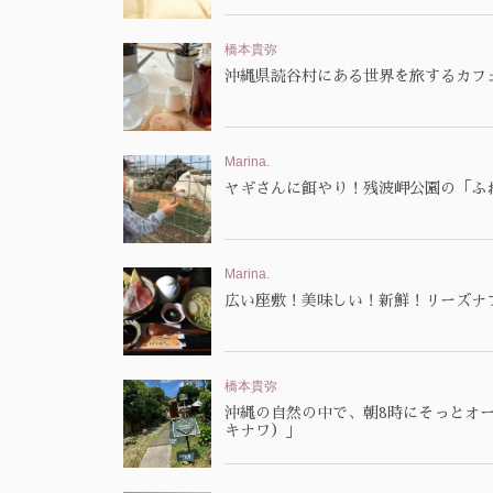
橋本貴弥
沖縄県読谷村にある世界を旅するカフェ「V
Marina.
ヤギさんに餌やり！残波岬公園の「ふ
Marina.
広い座敷！美味しい！新鮮！リーズナ
橋本貴弥
沖縄の自然の中で、朝8時にそっとオープン。
キナワ）」